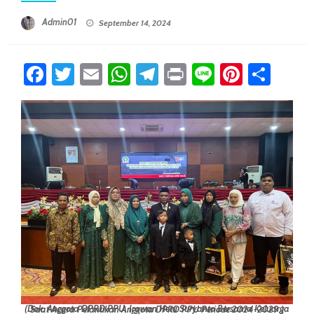
Posted On
Admin01
September 14, 2024
Facebook
Twitter
Email
WhatsApp
Telegram
Print
Line
Pintere
Sha
(Dok. Anggota DPRD PPU, Irawan Heru Suryanto Bersama Keluarga Saat Acara Pelantikan Anggota DPRD PPU Periode 2024-2029.)