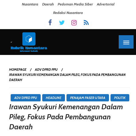
Skip To Content
Nusantara
Daerah
Pedoman Media Siber
Advertorial
Redaksi Nusantara
HOMEPAGE
ADV DPRD PPU
IRAWAN SYUKURI KEMENANGAN DALAM PILEG, FOKUS PADA PEMBANGUNAN
DAERAH
ADV DPRD PPU
HEADLINE
PENAJAM PASER UTARA
POLITIK
Irawan Syukuri Kemenangan Dalam
Pileg, Fokus Pada Pembangunan
Daerah