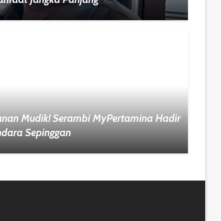
nan Mudik! Serambi MyPertamina Hadir
ndara Sepinggan