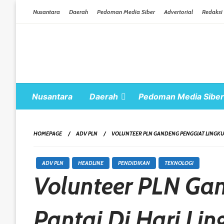
Skip To Content
Nusantara
Daerah
Pedoman Media Siber
Advertorial
Redaksi
Nusantara
Daerah
Pedoman Media Siber
HOMEPAGE
ADV PLN
VOLUNTEER PLN GANDENG PENGGIAT LINGKUN
ADV PLN
HEADLINE
PENDIDIKAN
TEKNOLOGI
Volunteer PLN Gan
Pantai Di Hari Li