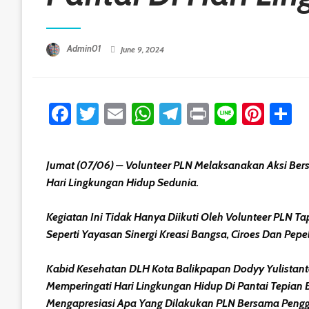
Posted On
Admin01
June 9, 2024
Facebook
Twitter
Email
WhatsApp
Telegram
Print
Line
Pint
S
Jumat (07/06) – Volunteer PLN Melaksanakan Aksi Ber
Hari Lingkungan Hidup Sedunia.
Kegiatan Ini Tidak Hanya Diikuti Oleh Volunteer PLN 
Seperti Yayasan Sinergi Kreasi Bangsa, Ciroes Dan Pepel
Kabid Kesehatan DLH Kota Balikpapan Dodyy Yulistan
Memperingati Hari Lingkungan Hidup Di Pantai Tepian
Mengapresiasi Apa Yang Dilakukan PLN Bersama Penggia