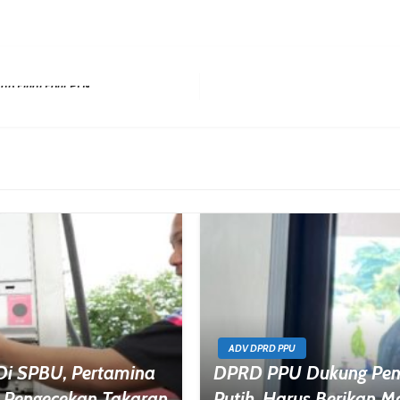
ADV DPRD PPU
 Di SPBU, Pertamina
DPRD PPU Dukung Pen
 Pengecekan Takaran
Putih, Harus Berikan 