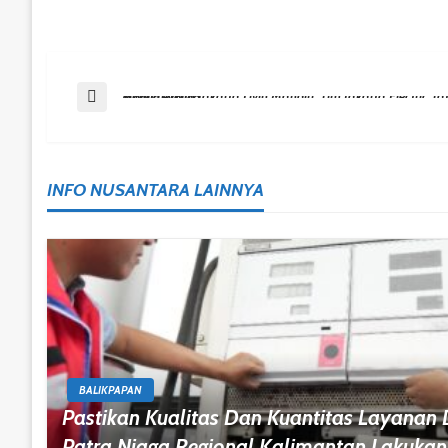
Post
Previous Post
Tumbangkan Jakarta Livin Mandiri, Tim Jakarta Electric Tatap Final Four PLN Mobile Proliga
Navigation
INFO NUSANTARA LAINNYA
BALIKPAPAN
Pastikan Kualitas Dan Kuantitas Layanan
Patra Niaga Regional Kalimantan Lakukan