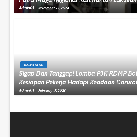
Admin01
November 22, 2024
BALIKPAPAN
Sigap Dan Tanggap! Lomba P3K RDMP Bal
Kesiapan Pekerja Hadapi Keadaan Darura
Admin01
February 17, 2025