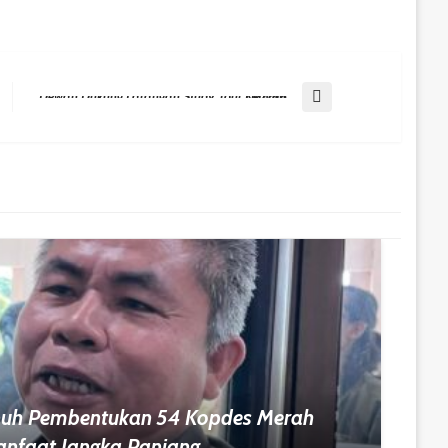
Next Post
Dewan Dukung Larangan Study Tour Ke Luar Daerah
uh Pembentukan 54 Kopdes Merah
Manfaat Jangka Panjang