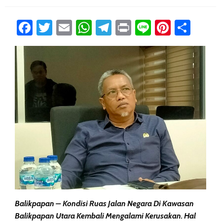
Facebook
Twitter
Email
WhatsApp
Telegram
Print
Line
Pintere
Sha
Balikpapan – Kondisi Ruas Jalan Negara Di Kawasan
Balikpapan Utara Kembali Mengalami Kerusakan. Hal