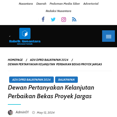
Skip To Content
Nusantara
Daerah
Pedoman Media Siber
Advertorial
Redaksi Nusantara
HOMEPAGE
ADV DPRD BALIKPAPAN 2024
DEWAN PERTANYAKAN KELANJUTAN PERBAIKAN BEKAS PROYEK JARGAS
ADV DPRD BALIKPAPAN 2024
BALIKPAPAN
Dewan Pertanyakan Kelanjutan
Perbaikan Bekas Proyek Jargas
Posted On
Admin01
May 12, 2024