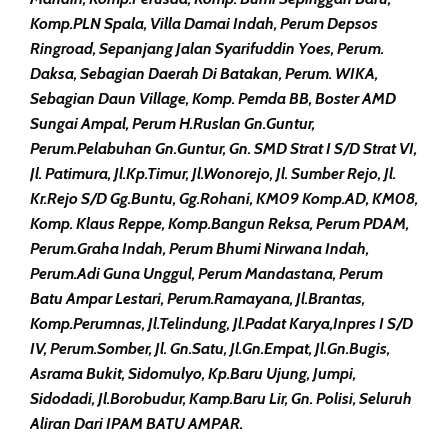
Komp.PLN Spala, Villa Damai Indah, Perum Depsos
Ringroad, Sepanjang Jalan Syarifuddin Yoes, Perum.
Daksa, Sebagian Daerah Di Batakan, Perum. WIKA,
Sebagian Daun Village, Komp. Pemda BB, Boster AMD
Sungai Ampal, Perum H.Ruslan Gn.Guntur,
Perum.Pelabuhan Gn.Guntur, Gn. SMD Strat I S/d Strat VI,
Jl. Patimura, Jl.Kp.Timur, Jl.Wonorejo, Jl. Sumber Rejo, Jl.
Kr.Rejo S/d Gg.Buntu, Gg.Rohani, KM09 Komp.AD, KM08,
Komp. Klaus Reppe, Komp.Bangun Reksa, Perum PDAM,
Perum.Graha Indah, Perum Bhumi Nirwana Indah,
Perum.Adi Guna Unggul, Perum Mandastana, Perum
Batu Ampar Lestari, Perum.Ramayana, Jl.Brantas,
Komp.Perumnas, Jl.Telindung, Jl.Padat Karya,Inpres I S/d
IV, Perum.Somber, Jl. Gn.Satu, Jl.Gn.Empat, Jl.Gn.Bugis,
Asrama Bukit, Sidomulyo, Kp.baru Ujung, Jumpi,
Sidodadi, Jl.Borobudur, Kamp.Baru Lir, Gn. Polisi, Seluruh
Aliran Dari IPAM BATU AMPAR.