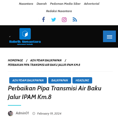
Skip To Content
Nusantara
Daerah
Pedoman Media Siber
Advertorial
Redaksi Nusantara
HOMEPAGE
ADV PDAM BALIKPAPAN
PERBAIKAN PIPA TRANSMISI AIR BAKU JALUR IPAM KM.8
ADV PDAM BALIKPAPAN
BALIKPAPAN
HEADLINE
Perbaikan Pipa Transmisi Air Baku
Jalur IPAM Km.8
Posted On
Admin01
February 19, 2024