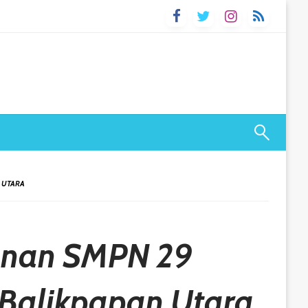
N UTARA
unan SMPN 29
i Balikpapan Utara