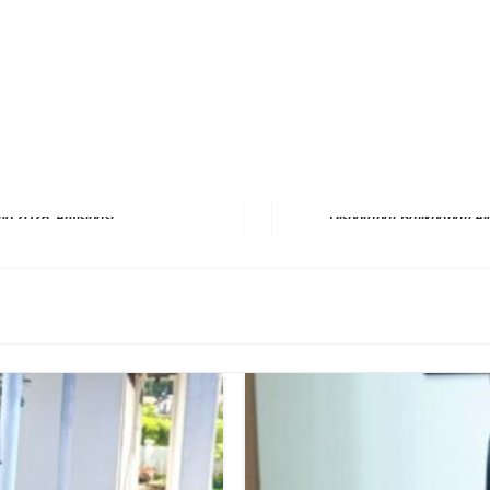
erest
hare
Next Post