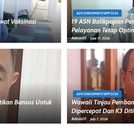
ADV DISKOMINFO BPP 2026
wat Vaksinasi
19 ASN Balikpapan Pens
Pelayanan Tetap Opti
Admin01
June 17, 2026
ADV DISKOMINFO BPP 2026
tikan Bansos Untuk
Wawali Tinjau Pemban
Dipercepat Dan K3 Dit
Admin01
July 7, 2026