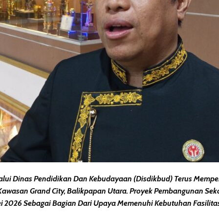
lui Dinas Pendidikan Dan Kebudayaan (Disdikbud) Terus Memp
wasan Grand City, Balikpapan Utara. Proyek Pembangunan Seko
ei 2026 Sebagai Bagian Dari Upaya Memenuhi Kebutuhan Fasilita