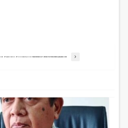
Disporapar Balikpapan Ajak Pelaku Pariwisata Dan Ekraf Sukseskan Sensus Ekonomi 2026