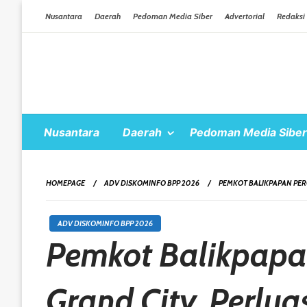
Skip To Content
Nusantara
Daerah
Pedoman Media Siber
Advertorial
Redaksi
Nusantara
Daerah
Pedoman Media Siber
HOMEPAGE
ADV DISKOMINFO BPP 2026
PEMKOT BALIKPAPAN PER
ADV DISKOMINFO BPP 2026
Pemkot Balikpap
Grand City, Perlu