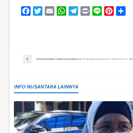
Facebook
Twitter
Email
WhatsApp
Telegram
Print
Line
Pint
S
Post
Previous Post
BPBD Balikpapan Tingkatkan Kesiapsiagaan Hadapi El Nino 2026, Antisipasi Kekeringan Dan Karhutla
Navigation
INFO NUSANTARA LAINNYA