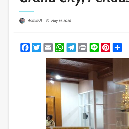
Posted On
Admin01
May 14, 2026
Facebook
Twitter
Email
WhatsApp
Telegram
Print
Line
Pint
S