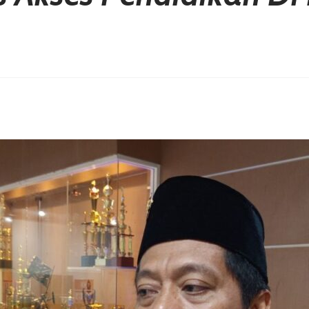
erest
hare