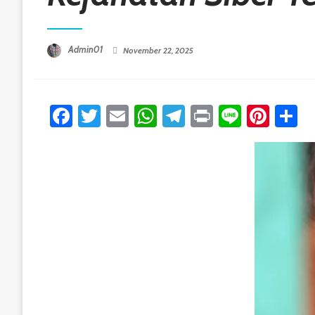
Posted On
Admin01
November 22, 2025
Facebook
Twitter
Email
WhatsApp
Telegram
Print
Line
Pint
S