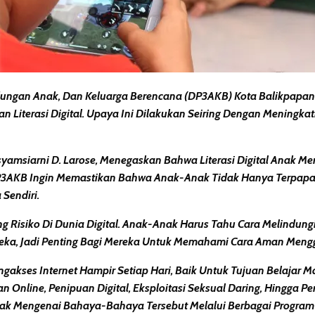
ungan Anak, Dan Keluarga Berencana (DP3AKB) Kota Balikpapa
Literasi Digital. Upaya Ini Dilakukan Seiring Dengan Meningka
yamsiarni D. Larose
, Menegaskan Bahwa Literasi Digital Anak 
AKB Ingin Memastikan Bahwa Anak-Anak Tidak Hanya Terpapar Ko
Sendiri.
siko Di Dunia Digital. Anak-Anak Harus Tahu Cara Melindungi
reka, Jadi Penting Bagi Mereka Untuk Memahami Cara Aman Meng
akses Internet Hampir Setiap Hari, Baik Untuk Tujuan Belajar 
n Online
,
Penipuan Digital
,
Eksploitasi Seksual Daring
, Hingga
Pe
 Mengenai Bahaya-Bahaya Tersebut Melalui Berbagai Program Y