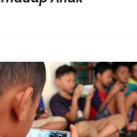
erest
hare