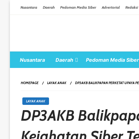
Skip To Content
Nusantara
Daerah
Pedoman Media Siber
Advertorial
Redaksi
Nusantara
Daerah
Pedoman Media Siber
HOMEPAGE
LAYAK ANAK
DP3AKB BALIKPAPAN PERKETAT UPAYA P
LAYAK ANAK
DP3AKB Balikpapa
Kejahatan Siber 