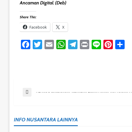
Ancaman Digital. (deb)
Share This:
Facebook
X
Facebook
Twitter
Email
WhatsApp
Telegram
Print
Line
Pint
S
Post
Previous Post
DP3AKB Balikpapan Tekankan Peran Orang Tua Dalam Lite
Navigation
INFO NUSANTARA LAINNYA