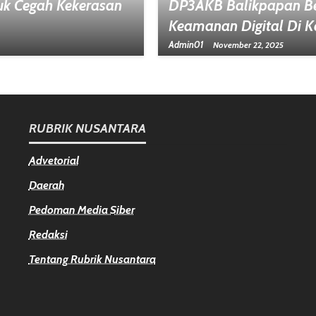
uk Cegah Kekerasan
DP3AKB Balikpapan Be
Keamanan Digital Di K
Admin01
November 22, 2025
RUBRIK NUSANTARA
Advetorial
Daerah
Pedoman Media Siber
Redaksi
Tentang Rubrik Nusantara