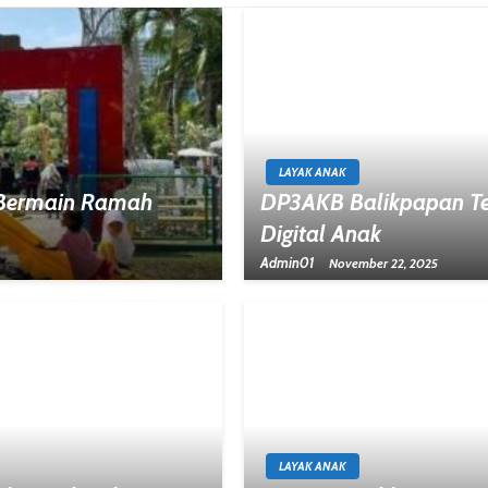
LAYAK ANAK
 Bermain Ramah
DP3AKB Balikpapan Te
Digital Anak
Admin01
November 22, 2025
LAYAK ANAK