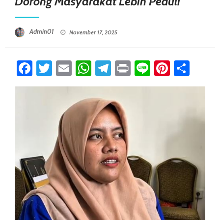
Dorong Masyarakat Lebih Peduli
Posted On
Admin01
November 17, 2025
Facebook
Twitter
Email
WhatsApp
Telegram
Print
Line
Pintere
Sha