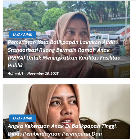
LAYAK ANAK
Pemerintah Kota Balikpapan Lakukan Audit
Standarisasi Ruang Bermain Ramah Anak
(RBRA) Untuk Meningkatkan Kualitas Fasilitas
Publik
Admin01
November 28, 2025
LAYAK ANAK
Angka Kekerasan Anak Di Balikpapan Tinggi,
Dinas Pemberdayaan Perempuan Dan