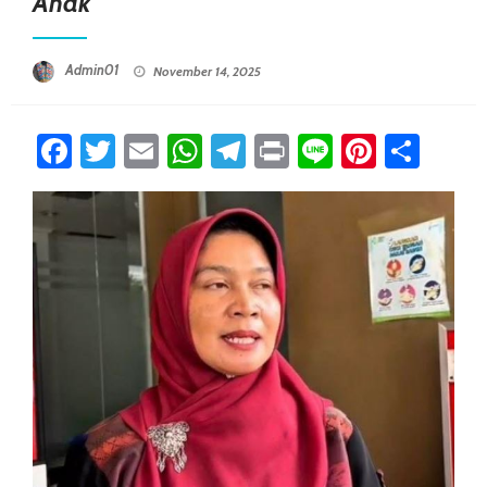
Anak
Posted On
Admin01
November 14, 2025
Facebook
Twitter
Email
WhatsApp
Telegram
Print
Line
Pintere
Sha