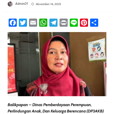
Posted On
Admin01
November 14, 2025
Facebook
Twitter
Email
WhatsApp
Telegram
Print
Line
Pintere
Sha
Balikpapan – Dinas Pemberdayaan Perempuan,
Perlindungan Anak, Dan Keluarga Berencana (DP3AKB)