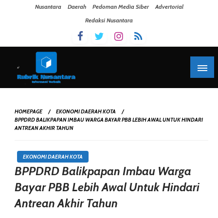
Skip To Content
Nusantara
Daerah
Pedoman Media Siber
Advertorial
Redaksi Nusantara
HOMEPAGE
EKONOMI DAERAH KOTA
BPPDRD BALIKPAPAN IMBAU WARGA BAYAR PBB LEBIH AWAL UNTUK HINDARI
ANTREAN AKHIR TAHUN
EKONOMI DAERAH KOTA
BPPDRD Balikpapan Imbau Warga
Bayar PBB Lebih Awal Untuk Hindari
Antrean Akhir Tahun