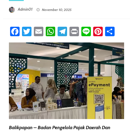
Posted On
Admin01
November 10, 2025
Facebook
Twitter
Email
WhatsApp
Telegram
Print
Line
Pintere
Sha
Balikpapan – Badan Pengelola Pajak Daerah Dan