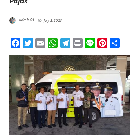
Pajak
Posted On
Admin01
July 2, 2025
Facebook
Twitter
Email
WhatsApp
Telegram
Print
Line
Pintere
Sha