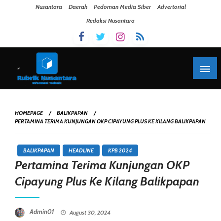
Skip To Content
Nusantara
Daerah
Pedoman Media Siber
Advertorial
Redaksi Nusantara
HOMEPAGE
BALIKPAPAN
PERTAMINA TERIMA KUNJUNGAN OKP CIPAYUNG PLUS KE KILANG BALIKPAPAN
BALIKPAPAN
HEADLINE
KPB 2024
Pertamina Terima Kunjungan OKP
Cipayung Plus Ke Kilang Balikpapan
Posted On
Admin01
August 30, 2024