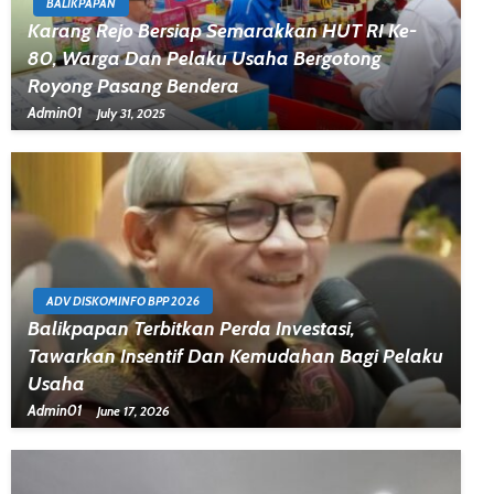
BALIKPAPAN
Karang Rejo Bersiap Semarakkan HUT RI Ke-
80, Warga Dan Pelaku Usaha Bergotong
Royong Pasang Bendera
Admin01
July 31, 2025
ADV DISKOMINFO BPP 2026
Balikpapan Terbitkan Perda Investasi,
Tawarkan Insentif Dan Kemudahan Bagi Pelaku
Usaha
Admin01
June 17, 2026