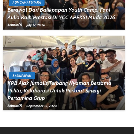
ADV CAMAT UTARA
Berawal Dari Balikpapan Youth Camp, Fani
Aulia Raih Prestasi Di YCC APEKSI Muda 2026
Admin01
July 17, 2026
BALIKPAPAN
KPB Ajak Jurnalis Terbang Nyaman Bersama
Pelita, Kolaborasi Untuk Perkuat Sinergi
Pertamina Grup
Admin01
September 15, 2024