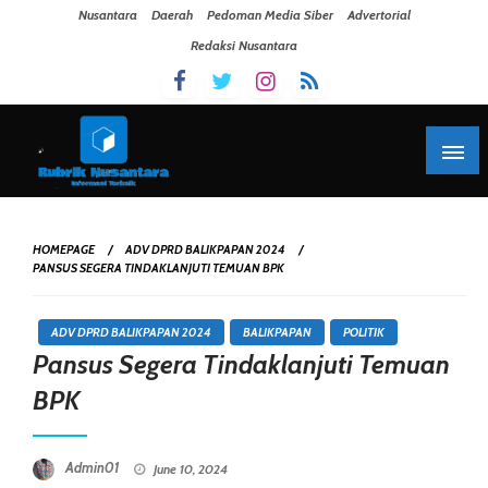
Skip To Content
Nusantara
Daerah
Pedoman Media Siber
Advertorial
Redaksi Nusantara
HOMEPAGE
ADV DPRD BALIKPAPAN 2024
PANSUS SEGERA TINDAKLANJUTI TEMUAN BPK
ADV DPRD BALIKPAPAN 2024
BALIKPAPAN
POLITIK
Pansus Segera Tindaklanjuti Temuan
BPK
Posted On
Admin01
June 10, 2024