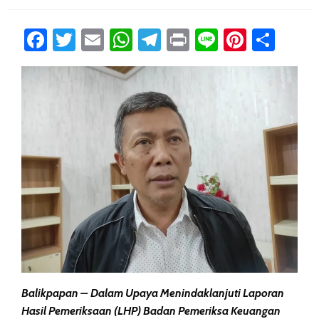
Facebook
Twitter
Email
WhatsApp
Telegram
Print
Line
Pintere
Sha
Balikpapan – Dalam Upaya Menindaklanjuti Laporan
Hasil Pemeriksaan (LHP) Badan Pemeriksa Keuangan